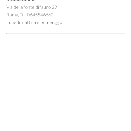
Via della fonte di fauno 29
Roma, Tel. 0645546660
Lunedi mattina e pomeriggio
Obesità Infantile Roma Nord
,
Liposuzione Alimentare
Roma Nord
,
Educazione Alimentare Roma Nord
,
Biostimolazione Roma Sud
,
Inestetismi Cutanei Roma
Sud
,
Rilassamento Cutaneo Viso E Corpo Roma Sud
,
Check Up Cutaneo Roma Sud
,
Nicoletta Cataldi